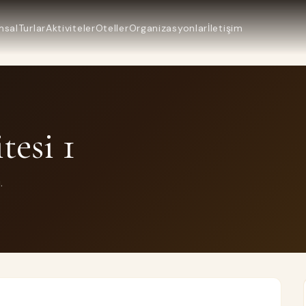
msal
Turlar
Aktiviteler
Oteller
Organizasyonlar
İletişim
esi 1
.