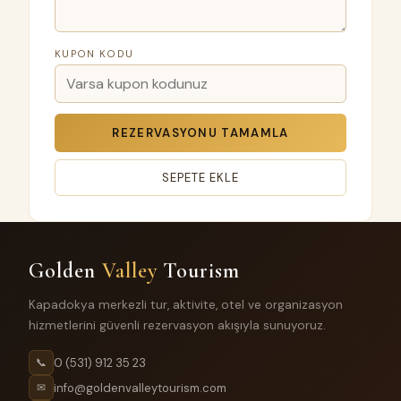
KUPON KODU
REZERVASYONU TAMAMLA
SEPETE EKLE
Golden
Valley
Tourism
Kapadokya merkezli tur, aktivite, otel ve organizasyon
hizmetlerini güvenli rezervasyon akışıyla sunuyoruz.
0 (531) 912 35 23
📞
info@goldenvalleytourism.com
✉