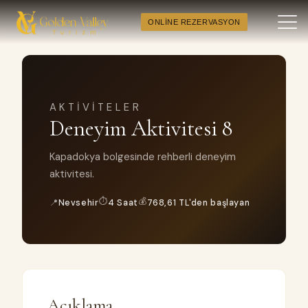
ONLINE REZERVASYON
AKTIVITELER
Deneyim Aktivitesi 8
Kapadokya bolgesinde rehberli deneyim
aktivitesi.
⏱
💰
📍
Nevsehir
4 Saat
768,61 TL'den başlayan
Açıklama