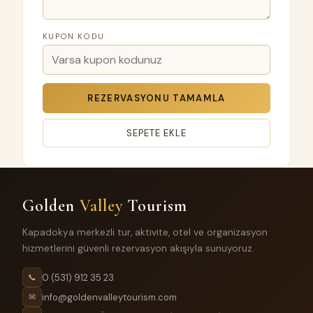
KUPON KODU
REZERVASYONU TAMAMLA
SEPETE EKLE
Golden
Valley
Tourism
Kapadokya merkezli tur, aktivite, otel ve organizasyon
hizmetlerini güvenli rezervasyon akışıyla sunuyoruz.
0 (531) 912 35 23
📞
info@goldenvalleytourism.com
✉