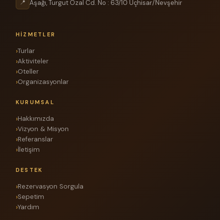
Aşağı, Turgut Özal Cd. No : 63/10 Uçhisar/Nevşehir
📍
HIZMETLER
Turlar
Aktiviteler
Oteller
Organizasyonlar
KURUMSAL
Hakkımızda
Vizyon & Misyon
Referanslar
İletişim
DESTEK
Rezervasyon Sorgula
Sepetim
Yardım