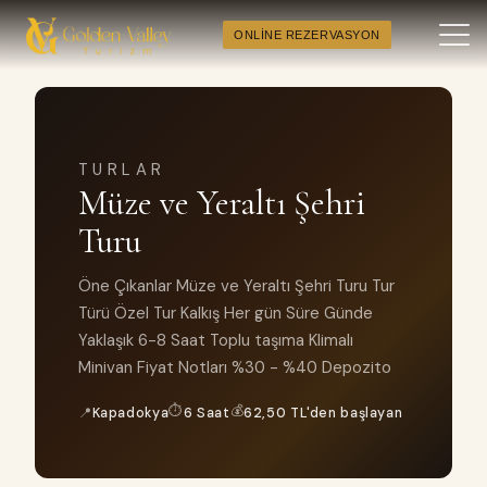
ONLINE REZERVASYON
TURLAR
Müze ve Yeraltı Şehri
Turu
Öne Çıkanlar Müze ve Yeraltı Şehri Turu Tur
Türü Özel Tur Kalkış Her gün Süre Günde
Yaklaşık 6-8 Saat Toplu taşıma Klimalı
Minivan Fiyat Notları %30 - %40 Depozito
⏱
💰
📍
Kapadokya
6 Saat
62,50 TL'den başlayan