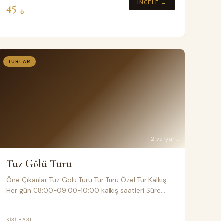
İNCELE →
45
₺
TURLAR
2 varyant
Tuz Gölü Turu
Öne Çıkanlar Tuz Gölü Turu Tur Türü Özel Tur Kalkış
Her gün 08:00-09:00-10:00 kalkış saatleri Süre
Günde Yaklaşık 6-8 Saat Toplu taşıma Klimalı
Minivan Fiyat Notları %30 - %40 Depozito
KIŞI BAŞI