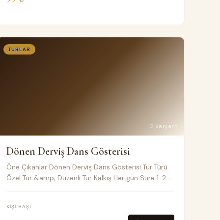
TURLAR
2 varyant
Dönen Derviş Dans Gösterisi
Öne Çıkanlar Dönen Derviş Dans Gösterisi Tur Türü
Özel Tur &amp; Düzenli Tur Kalkış Her gün Süre 1-2
saatlik normal veya özel tur Toplu taşıma Klimalı
Minivan Fiyat Notları
KIŞI BAŞI