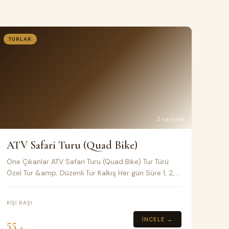
TURLAR
2 varyant
ATV Safari Turu (Quad Bike)
Öne Çıkanlar ATV Safari Turu (Quad Bike) Tur Türü
Özel Tur &amp; Düzenli Tur Kalkış Her gün Süre 1, 2,
3, 4 saatlik veya özel tur Toplu taşıma Klimalı
Minivan Fiyat Notları
KIŞI BAŞI
İNCELE →
55
₺