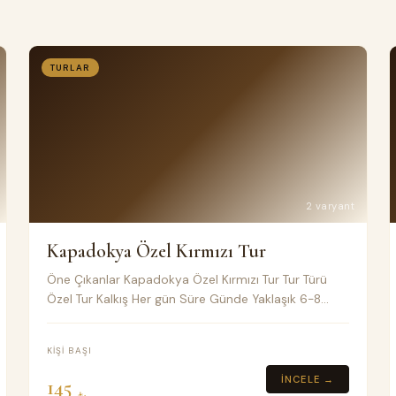
TURLAR
2 varyant
Kapadokya Özel Kırmızı Tur
Öne Çıkanlar Kapadokya Özel Kırmızı Tur Tur Türü
Özel Tur Kalkış Her gün Süre Günde Yaklaşık 6-8
Saat Toplu taşıma Klimalı Minivan Fiyat Notları %30
- %40 Depozito
KIŞI BAŞI
İNCELE →
145
₺