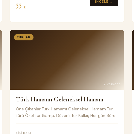
İNCELE →
55
₺
TURLAR
2 varyant
Türk Hamamı Geleneksel Hamam
Öne Çıkanlar Türk Hamamı Geleneksel Hamam Tur
Türü Özel Tur &amp; Düzenli Tur Kalkış Her gün Süre
2-3 saatlik normal veya özel tur Toplu taşıma Klimalı
Minivan Fiyat Notları
KIŞI BAŞI