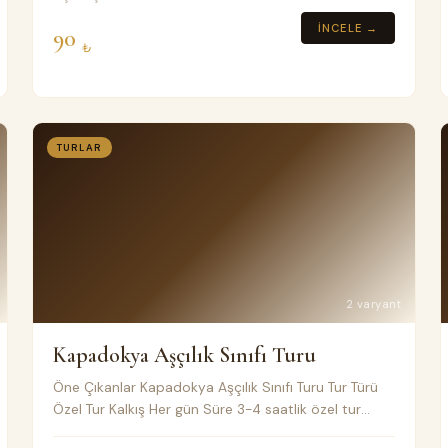
İNCELE →
90
₺
TURLAR
2 varyant
Kapadokya Aşçılık Sınıfı Turu
Öne Çıkanlar Kapadokya Aşçılık Sınıfı Turu Tur Türü
Özel Tur Kalkış Her gün Süre 3-4 saatlik özel tur
Toplu taşıma Klimalı Minivan Fiyat Notları %30 -