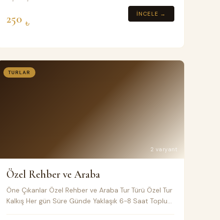
İNCELE →
250
₺
TURLAR
2 varyant
Özel Rehber ve Araba
Öne Çıkanlar Özel Rehber ve Araba Tur Türü Özel Tur
Kalkış Her gün Süre Günde Yaklaşık 6-8 Saat Toplu
taşıma Klimalı Minivan Fiyat Notları %30 - %40