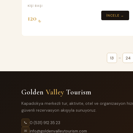
Maks. 4 yolcu
KIŞI BAŞI
İNCELE →
120
₺
13
–
24
Golden
Valley
Tourism
Kapadokya merkezli tur, aktivite, otel ve organizasyon hiz
güvenli rezervasyon akışıyla sunuyoruz.
0 (531) 912 35 23
📞
info@goldenvalleytourism.com
✉