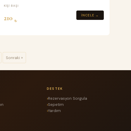
Depozito
KIŞI BAŞI
İNCELE →
210
₺
Sonraki »
DESTEK
Rezervasyon Sorgula
on
Sepetim
Yardım