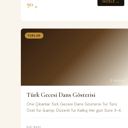
İNCELE →
90
₺
TURLAR
2 varyant
Türk Gecesi Dans Gösterisi
Öne Çıkanlar Türk Gecesi Dans Gösterisi Tur Türü
Özel Tur &amp; Düzenli Tur Kalkış Her gün Süre 3-4
saatlik normal veya özel tur Toplu taşıma Klimalı
Minivan Fiyat Notları
KIŞI BAŞI