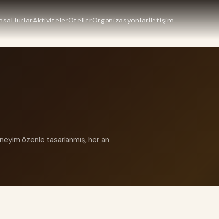
msal
Turlar
Aktiviteler
Oteller
Organizasyonlar
İletişim
deneyim özenle tasarlanmış, her an