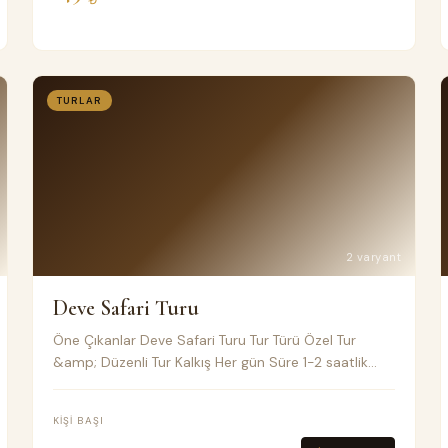
TURLAR
2 varyant
Deve Safari Turu
Öne Çıkanlar Deve Safari Turu Tur Türü Özel Tur
&amp; Düzenli Tur Kalkış Her gün Süre 1-2 saatlik
normal veya özel tur Toplu taşıma Klimalı Minivan
Fiyat Notları
KIŞI BAŞI