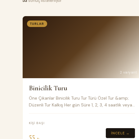
53
sonuç listeleniyor
TURLAR
2 varyant
Binicilik Turu
Öne Çıkanlar Binicilik Turu Tur Türü Özel Tur &amp;
Düzenli Tur Kalkış Her gün Süre 1, 2, 3, 4 saatlik veya
özel tur Toplu taşıma Klimalı Minivan Fiyat Notları
KIŞI BAŞI
İNCELE →
55
₺