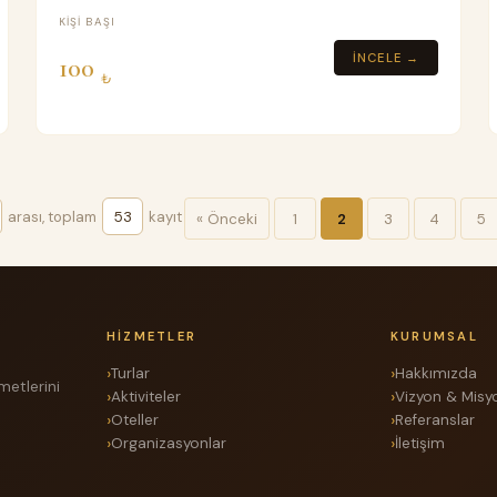
%40 Depozito
KIŞI BAŞI
İNCELE →
100
₺
arası, toplam
53
kayıt
« Önceki
1
2
3
4
5
HIZMETLER
KURUMSAL
Turlar
Hakkımızda
metlerini
Aktiviteler
Vizyon & Misy
Oteller
Referanslar
Organizasyonlar
İletişim