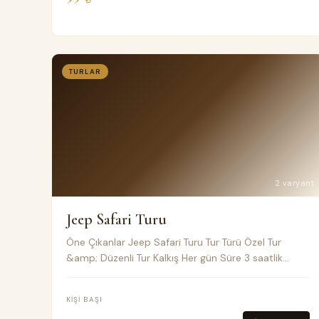
TURLAR
2 varyant
Jeep Safari Turu
Öne Çıkanlar Jeep Safari Turu Tur Türü Özel Tur
&amp; Düzenli Tur Kalkış Her gün Süre 3 saatlik
normal veya özel tur Toplu taşıma Klimalı Minivan
Fiyat Notları
KIŞI BAŞI